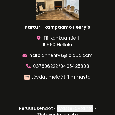
Parturi-kampaamo Henry's
Tiilikankaantie 1
15880 Hollola
hollolanhenrys@icloud.com
037806222/0405425803
Löydät meidät Timmasta
Peruutusehdot
•
Evästekäytäntö
•